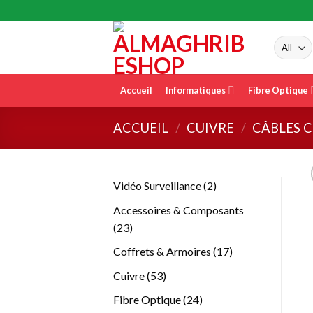
Skip
to
content
Accueil
Informatiques
Fibre Optique
ACCUEIL
/
CUIVRE
/
CÂBLES 
2
Vidéo Surveillance
2
produits
Accessoires & Composants
23
23
produits
17
Coffrets & Armoires
17
produits
53
Cuivre
53
produits
24
Fibre Optique
24