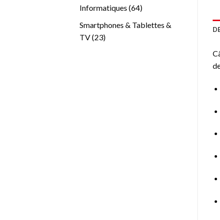
produits
64
Informatiques
64
produits
Smartphones & Tablettes &
D
23
TV
23
produits
Câ
de