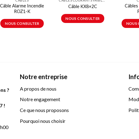
CÂBLES
CÂBLES COURANTS FAIBLES
C
Câble Alarme Incendie
Câbles
Câble KX8+2C
ROZ1-K
NOUS CONSULTER
NOUS CONSULTER
NOUS 
Notre entreprise
Inf
A propos de nous
Com
ns ?
Notre engagement
Mode
7 !
Ce que nous proposons
Polit
Pourquoi nous choisir
17h00