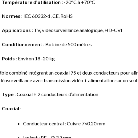
Température d’utilisation
: -20°C à +70°C
Normes
: IEC 60332-1, CE, RoHS
Applications
: TV, vidéosurveillance analogique, HD-CVI
Conditionnement
: Bobine de 500 mètres
Poids
: Environ 18–20 kg
ble combiné intégrant un coaxial 75 et deux conducteurs pour ali
déosurveillance avec transmission vidéo + alimentation sur un seul
Type
: Coaxial + 2 conducteurs d’alimentation
Coaxial
:
Conducteur central : Cuivre 7×0.20 mm
Isolant : PE – Ø 3,7 mm