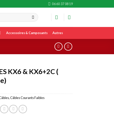
06 60 37 08 19
Accessoires & Camposants
Autres
S KX6 & KX6+2C (
e)
Câbles
,
Câbles Courants Faibles