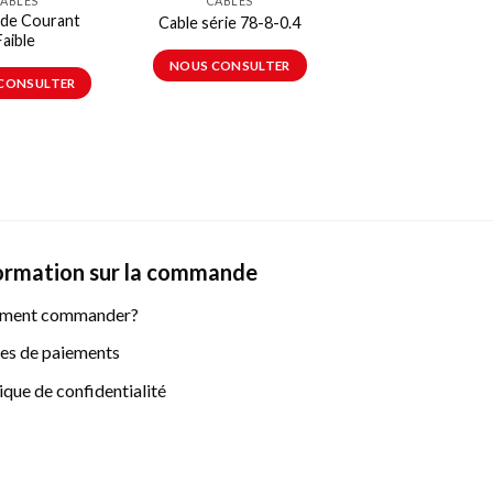
ÂBLES
CÂBLES
 de Courant
Cable série 78-8-0.4
Câble de raccord
Faible
NOUS CONSULTER
NOUS CONSULT
CONSULTER
ormation sur la commande
ment commander?
s de paiements
ique de confidentialité