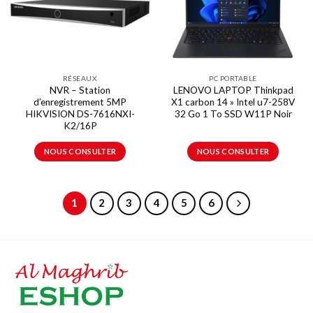
RÉSEAUX
PC PORTABLE
NVR – Station
LENOVO LAPTOP Thinkpad
d’enregistrement 5MP
X1 carbon 14 » Intel u7-258V
HIKVISION DS-7616NXI-
32 Go 1 To SSD W11P Noir
K2/16P
NOUS CONSULTER
NOUS CONSULTER
1
2
3
4
5
6