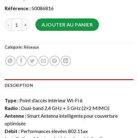
Référence :
50086816
quantité de Huawei AP160(11ax indoor,2+2 dual bands,smart a
AJOUTER AU PANIER
Catégorie :
Réseaux
DESCRIPTION
Type :
Point d’accès intérieur Wi-Fi 6
Radio :
Dual-band 2,4 GHz + 5 GHz (2×2 MIMO)
Antenne :
Smart Antenna intelligente pour couverture
optimisée
Débit :
Performances élevées 802.11ax