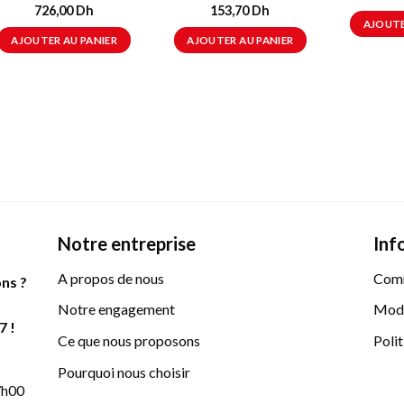
726,00
Dh
153,70
Dh
AJOUTE
AJOUTER AU PANIER
AJOUTER AU PANIER
Notre entreprise
Inf
A propos de nous
Com
ns ?
Notre engagement
Mode
7 !
Ce que nous proposons
Polit
Pourquoi nous choisir
17h00