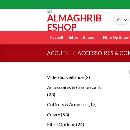
Skip
to
content
Accueil
Informatiques
Fibre Optique
ACCUEIL
/
ACCESSOIRES & C
2
Vidéo Surveillance
2
produits
Accessoires & Composants
23
23
produits
17
Coffrets & Armoires
17
produits
53
Cuivre
53
produits
24
Fibre Optique
24