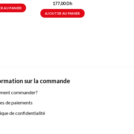
connct-VGA+H
177,00
Dh
2.0+DP 1.4,Ca
R AU PANIER
included-DP,3
AJOUTER AU PANIER
2.627,00
Dh
AJOUTER AU PAN
ormation sur la commande
ment commander?
s de paiements
ique de confidentialité