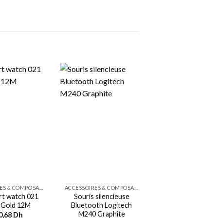
ACCESSOIRES & COMPOSANTS
ACCESSOIRES & COMPOSANTS
art watch 021
Souris silencieuse
LENOVO T24v-30
 Gold 12M
Bluetooth Logitech
Monitor,IPS
M240 Graphite
panel,1920×1080,
0,68
Dh