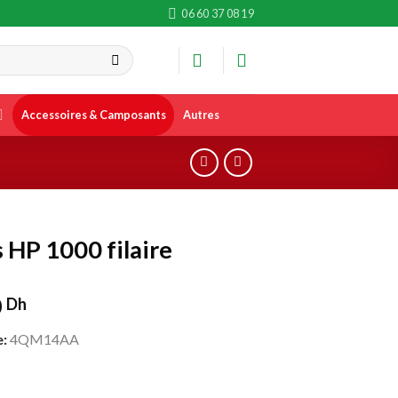
06 60 37 08 19
Accessoires & Camposants
Autres
 HP 1000 filaire
0
Dh
:
4QM14AA