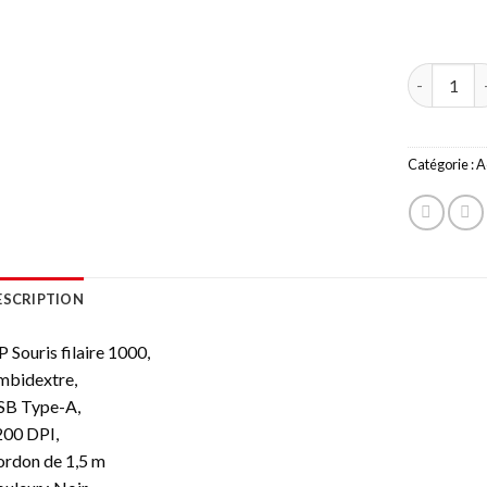
quantité de
Catégorie :
A
ESCRIPTION
 Souris filaire 1000,
mbidextre,
SB Type-A,
200 DPI,
rdon de 1,5 m