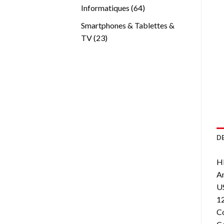
produits
64
Informatiques
64
produits
Smartphones & Tablettes &
23
TV
23
produits
D
HP
A
U
1
Co