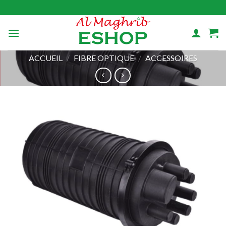
Skip
to
content
ACCUEIL
/
FIBRE OPTIQUE
/
ACCESSOIRES