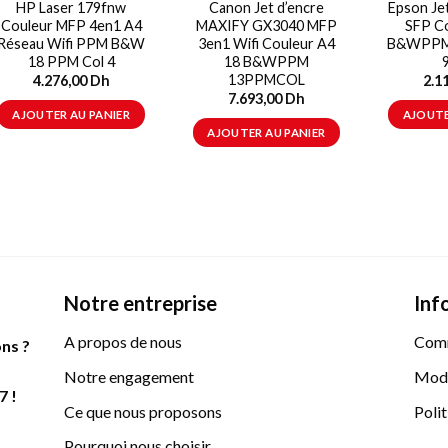
HP Laser 179fnw
Canon Jet d’encre
Epson Je
Couleur MFP 4en1 A4
MAXIFY GX3040 MFP
SFP Co
Réseau Wifi PPM B&W
3en1 Wifi Couleur A4
B&WPPM
18 PPM Col 4
18 B&WPPM
13PPMCOL
4.276,00
Dh
2.1
7.693,00
Dh
AJOUTER AU PANIER
AJOUTE
AJOUTER AU PANIER
Notre entreprise
Inf
A propos de nous
Com
ns ?
Notre engagement
Mode
7 !
Ce que nous proposons
Polit
Pourquoi nous choisir