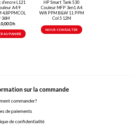
t d’encre L121
HP Smart Tank 530
Epson Jet d’enc
uleur A4 9
Couleur MFP 3en1 A4
WorkForce WF
 4,8PPMCOL
Wifi PPM B&W 11 PPM
Couleur SFP A4 
9 36M
Col 5 12M
PPM B&W 14 PPM
11
10,00
Dh
4.085,00
Dh
NOUS CONSULTER
R AU PANIER
AJOUTER AU PAN
ormation sur la commande
ment commander?
s de paiements
ique de confidentialité