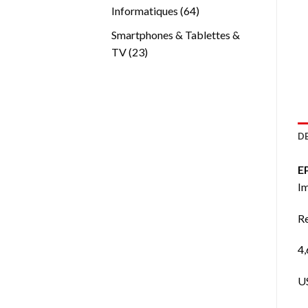
produits
64
Informatiques
64
produits
Smartphones & Tablettes &
23
TV
23
produits
D
E
Im
Re
4,
US