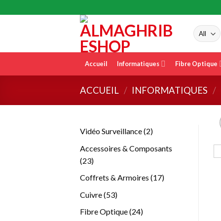
Skip
to
content
Accueil
Informatiques
Fibre Optique
ACCUEIL
/
INFORMATIQUES
/
2
Vidéo Surveillance
2
produits
Accessoires & Composants
23
23
produits
17
Coffrets & Armoires
17
produits
53
Cuivre
53
produits
24
Fibre Optique
24