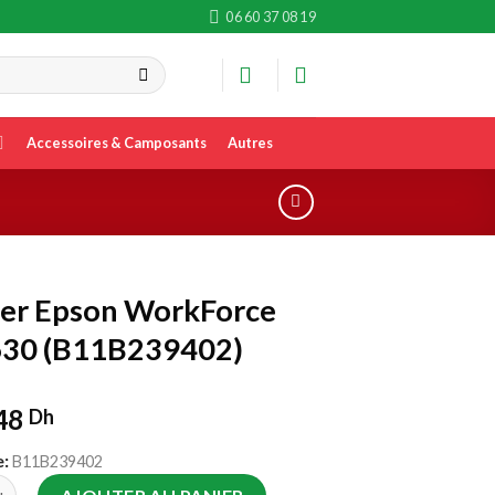
06 60 37 08 19
Accessoires & Camposants
Autres
er Epson WorkForce
30 (B11B239402)
,48
Dh
:
B11B239402
e Scanner Epson WorkForce DS-1630 (B11B239402)