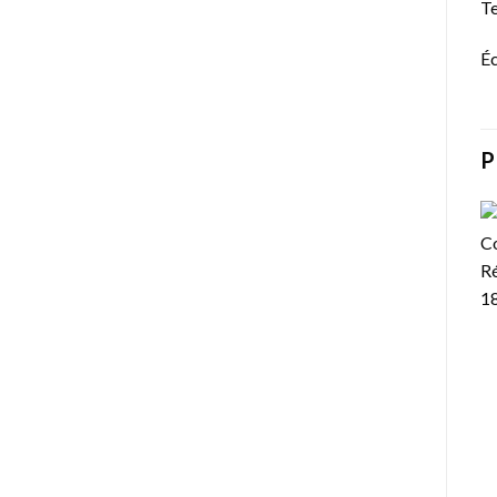
Te
Éc
P